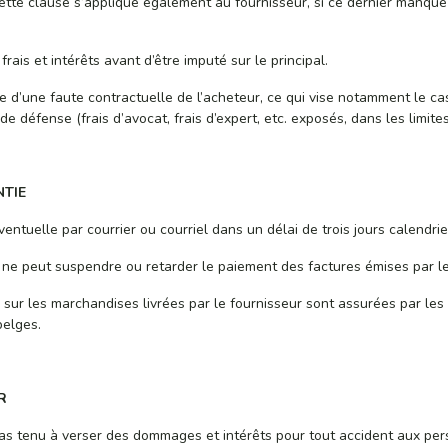
Cette clause s’applique également au fournisseur, si ce dernier manqu
rais et intérêts avant d’être imputé sur le principal.
te d’une faute contractuelle de l’acheteur, ce qui vise notamment le c
de défense (frais d’avocat, frais d’expert, etc. exposés, dans les limites 
NTIE
ventuelle par courrier ou courriel dans un délai de trois jours calendr
r ne peut suspendre ou retarder le paiement des factures émises par l
e sur les marchandises livrées par le fournisseur sont assurées par les
elges.
R
pas tenu à verser des dommages et intérêts pour tout accident aux pe