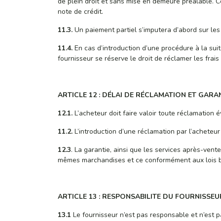
de plein droit et sans mise en demeure préalable. 
note de crédit.
11.3.
Un paiement partiel s’imputera d’abord sur les f
11.4.
En cas d’introduction d’une procédure à la sui
fournisseur se réserve le droit de réclamer les frais 
ARTICLE 12 : DÉLAI DE RÉCLAMATION ET GARA
12.1.
L’acheteur doit faire valoir toute réclamation é
11.2.
L’introduction d’une réclamation par l’acheteu
12.3
. La garantie, ainsi que les services après-vent
mêmes marchandises et ce conformément aux lois b
ARTICLE 13 : RESPONSABILITE DU FOURNISSEU
13.1
Le fournisseur n’est pas responsable et n’est 