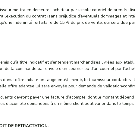
rnisseur mettra en demeure l’acheteur par simple courriel de prendre liv
vra l’exécution du contrat (sans préjudice d’éventuels dommages et intér
t qu’une indemnité forfaitaire de 15 % du prix de vente, qui sera due pa
 remis qu’à titre indicatif et s’entendent marchandises livrées aux établ
on de la commande par envoie d’un courrier ou d’un courriel par l’ache
is dans l’offre initiale ont augmenté/diminué, le fournisseur contactera
elle offre adaptée lui sera envoyée pour demande de validation/confirm
clients devront payer une facture d’acompte, dont le montant dépend 
s d’acompte demandées à un même client peut varier dans le temps et 
OIT DE RETRACTATION.