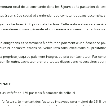
ontant total de la commande dans les 8 jours de la passation de cett
es à son siège social et s’entendent au comptant et sans escompte, sau
er les factures à 30 jours date facture. Cette autorisation sera impéra
e considérée comme générale et concernera uniquement la facture sur la
es obligations et notamment à défaut de paiement d’une échéance pour 
eure ni indemnité, toutes nouvelles livraisons, exécutions ou prestati
a propriété jusqu’au paiement intégral du prix par l’acheteur. Par con
seur. En outre, l’acheteur prendra toutes dispositions nécessaires pour
PÉNALE
un intérêt de 1 % par mois à compter de celle-ci.
le forfaitaire, le montant des factures impayées sera majoré de 15 % 