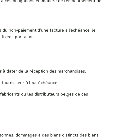
e à ces obligations en matière de remboursement de
as du non-paiement d’une facture à l’échéance, le
fixées par la loi.
ier à dater de la réception des marchandises.
e fournisseur à leur échéance.
 fabricants ou les distributeurs belges de ces
rsonnes, dommages à des biens distincts des biens